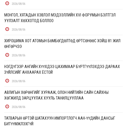
2026/08/06
МОНГОЛ, ХЯТАДЫН ХЭВЛЭЛ МЭДЭЭЛЛИЙН XVI ФОРУМЫН БЭЛТГЭЛ
УУЛЗАЛТ ХӨХХОТОД БОЛЛОО
2026/08/06
ХИРОШИМА ХОТ АТОМЫН БӨМБӨГДӨЛТӨД ӨРТСӨНӨӨС ХОЙШ 81 ЖИЛ
ӨНГӨРЧЭЭ
2026/08/06
НЭГДҮГЭЭР АНГИЙН ХҮҮХДЭЭ ЦАХИМААР БҮРТГҮҮЛЭХДЭЭ ДАРААХ
ЗҮЙЛСИЙГ АНХААРАХ ЁСТОЙ
2026/08/06
АВЛИГЫН ХӨРӨНГИЙГ ХУРААЖ, ОЛОН НИЙТИЙН САЙН САЙХНЫ
ХӨГЖИЛД ЗАРЦУУЛАХ ХУУЛЬ ТАНИЛЦУУЛЛАА
2026/08/06
ТАТВАРЫН ӨРТЭЙ ШАТАХУУН ИМПОРТЛОГЧ ААН-ҮҮДИЙН ДАНСЫГ
БИТҮҮМЖЛЭХГҮЙ