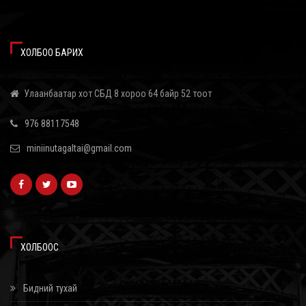
2026/08/05
АИ-92 АВТОБЕНЗИН 11 ХОНОГ, ДИЗЕЛЬ ТҮЛШ 18 ХОНОГИЙН НӨӨЦТЭЙ
БАЙНА
ХОЛБОО БАРИХ
2026/08/05
Улаанбаатар хот СБД 8 хороо 64 байр 52 тоот
Б.ПҮРЭВДАГВА: АГААРЫН БОХИРДЛЫГ БУУРУУЛАХ ЗОРИЛГООР
ЭРДЭНЭШИШИЙН БАРЬЦАЛДУУЛАГЧ АШИГЛАНА
976 88117548
2026/08/05
miniinutagaltai@gmail.com
KHARKHORUM 360° ФЕСТИВАЛЬ 8-Р САРЫН 22-23-НД ТӨВ ЦЭНГЭЛДЭХ
ХҮРЭЭЛЭНД БОЛНО
2026/08/05
АНУ ИРАНТАЙ ХИЙХ ХЭЛЭЛЦЭЭ ЭХЭЛЛЭЭ
2026/08/05
ХОЛБООС
ЭНЭ САРД ТЭТГЭВЭР, ТЭТГЭМЖ ОЛГОХ ХУВААРЬ
Бидний тухай
2026/08/05