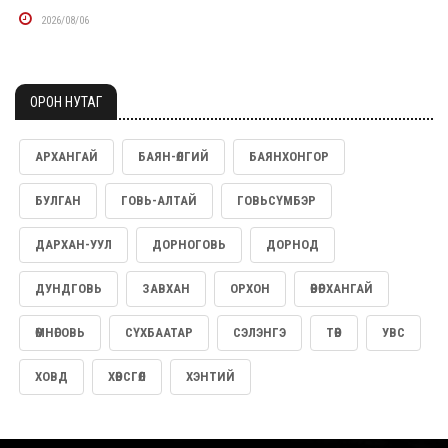
2026/08/06
ДУНДГОВИЙН ЭРЧИМ ХҮЧНИЙ ТОМООХОН ТӨСЛҮҮДЭД ДЭМЖЛЭГ
ҮЗҮҮЛНЭ
ОРОН НУТАГ
2026/08/06
ДУУЧИН РИАННА УРГАЦЫН БАЯРТ ЗОРИУЛСАН КАРНАВАЛД
АРХАНГАЙ
БАЯН-ӨЛГИЙ
БАЯНХОНГОР
ОРОЛЦЖЭЭ
БУЛГАН
ГОВЬ-АЛТАЙ
ГОВЬСҮМБЭР
2026/08/06
НӨАТ-ЫН БУЦААН ОЛГОЛТЫГ 8 ХУВЬ БОЛГОХ ӨРГӨДӨЛД 14 МЯНГА
ДАРХАН-УУЛ
ДОРНОГОВЬ
ДОРНОД
ГАРУЙ ИРГЭН ДЭМЖИЖ ГАРЫН ҮСЭГ ЗУРЖЭЭ
ДУНДГОВЬ
ЗАВХАН
ОРХОН
ӨВӨРХАНГАЙ
2026/08/06
Н.УЧРАЛ: БЕНЗИН НИЙЛҮҮЛЭХИЙГ ХҮСЭЖ БАЙГАА ХЭНД Ч НЭЭЛТТЭЙ
ӨМНӨГОВЬ
СҮХБААТАР
СЭЛЭНГЭ
ТӨВ
УВС
2026/08/06
ХОВД
ХӨВСГӨЛ
ХЭНТИЙ
АЗИ ТИВИЙН АВАРГА ШАЛГАРУУЛАХ ОЛОН УЛСЫН ТАЕКВОН-ДОГИЙН XI
ТЭМЦЭЭН МОНГОЛ УЛСАД ЭХЭЛЛЭЭ