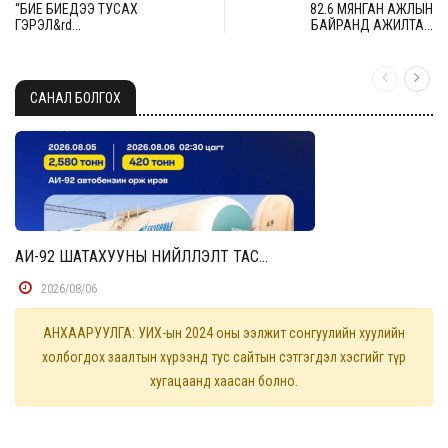
“БИЕ БИЕДЭЭ ТУСАХ
82.6 МЯНГАН АЖЛЫН
ГЭРЭЛ&rd...
БАЙРАНД АЖИЛТА...
САНАЛ БОЛГОХ
АИ-92 ШАТАХУУНЫ НИЙЛҮҮЛЭЛТ ТАС...
2026/08/06
АНХААРУУЛГА: УИХ-ын 2024 оны ээлжит сонгуулийн хуулийн
холбогдох заалтын хүрээнд тус сайтын сэтгэгдэл хэсгийг түр
хугацаанд хаасан болно.