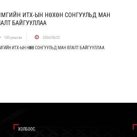
ЙМГИЙН ИТХ-ЫН НӨХӨН СОНГУУЛЬД МАН
ЛАЛТ БАЙГУУЛЛАА
100 уншсан
2026/06/22
МГИЙН ИТХ-ЫН НӨХӨН СОНГУУЛЬД МАН ЯЛАЛТ БАЙГУУЛЛАА
ХОЛБООС