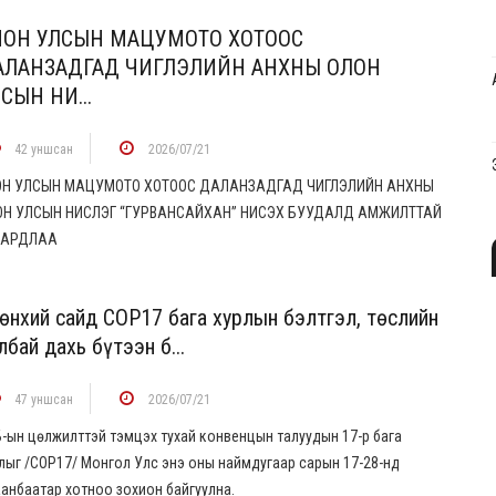
ПОН УЛСЫН МАЦУМОТО ХОТООС
АЛАНЗАДГАД ЧИГЛЭЛИЙН АНХНЫ ОЛОН
СЫН НИ...
42 уншсан
2026/07/21
ОН УЛСЫН МАЦУМОТО ХОТООС ДАЛАНЗАДГАД ЧИГЛЭЛИЙН АНХНЫ
ОН УЛСЫН НИСЛЭГ “ГУРВАНСАЙХАН” НИСЭХ БУУДАЛД АМЖИЛТТАЙ
ЗАРДЛАА
өнхий сайд СОР17 бага хурлын бэлтгэл, төслийн
лбай дахь бүтээн б...
47 уншсан
2026/07/21
-ын цөлжилттэй тэмцэх тухай конвенцын талуудын 17-р бага
лыг /СОР17/ Монгол Улс энэ оны наймдугаар сарын 17-28-нд
анбаатар хотноо зохион байгуулна.