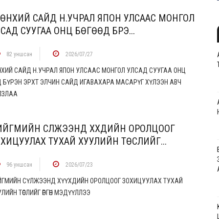
РӨНХИЙ САЙД Н.УЧРАЛ ЯПОН УЛСААС МОНГОЛ
САД СУУГАА ОНЦ БӨГӨӨД БҮРЭ...
82 уншсан
2026/07/27
ӨНХИЙ САЙД Н.УЧРАЛ ЯПОН УЛСААС МОНГОЛ УЛСАД СУУГАА ОНЦ
ӨӨД БҮРЭН ЭРХТ ЭЛЧИН САЙД ИГАВАХАРА МАСАРҮГ ХҮЛЭЭН АВЧ
ЛЗЛАА
ИЙГМИЙН СҮЛЖЭЭНД ХҮҮХДИЙН ОРОЛЦООГ
ХИЦУУЛАХ ТУХАЙ ХУУЛИЙН ТӨСЛИЙГ...
96 уншсан
2026/07/23
ЙГМИЙН СҮЛЖЭЭНД ХҮҮХДИЙН ОРОЛЦООГ ЗОХИЦУУЛАХ ТУХАЙ
ЛИЙН ТӨСЛИЙГ ӨРГӨН МЭДҮҮЛЛЭЭ