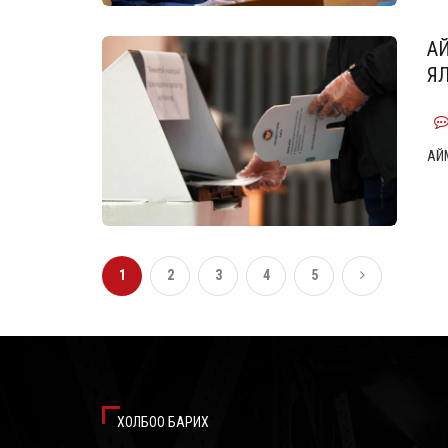
А
Я
АЙ
1
2
3
4
5
ХОЛБОО БАРИХ