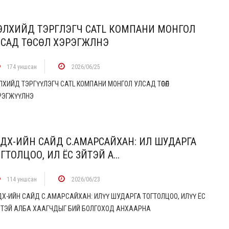
ЭЛХИЙД ТЭРГҮҮЛЭГЧ CATL КОМПАНИ МОНГОЛ
САД ТӨСӨЛ ХЭРЭГЖҮҮЛНЭ
174 уншсан
2026/06/25
ЛХИЙД ТЭРГҮҮЛЭГЧ CATL КОМПАНИ МОНГОЛ УЛСАД ТӨСӨЛ
РЭГЖҮҮЛНЭ
ДХ-ИЙН САЙД С.АМАРСАЙХАН: ИЛҮҮ ШУДАРГА
ГТОЛЦОО, ИЛҮҮ ЁС ЗҮЙТЭЙ А...
114 уншсан
2026/06/23
ДХ-ИЙН САЙД С.АМАРСАЙХАН: ИЛҮҮ ШУДАРГА ТОГТОЛЦОО, ИЛҮҮ ЁС
ЙТЭЙ АЛБА ХААГЧДЫГ БИЙ БОЛГОХОД АНХААРНА