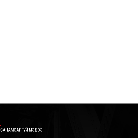
НӨӨЦ ХӨРӨНГӨӨС ДЭМЖЛЭГ ҮЗҮҮЛНЭ
2026/08/04
АРД АЮУШИЙН ГУДАМЖНААС САППОРО ХҮРТЭЛХ АВТО
ЗАМЫН ХУЧИЛТЫН АЖИЛ 80 ХУВЬТАЙ ЯВАГДАЖ БАЙНА
2026/08/04
НАЙМДУГААР САРААС ЦАХИЛГААНЫ ТӨЛБӨРИЙН ШИНЭ
ЗОХИЦУУЛАЛТ МӨРДӨГДӨНӨ
2026/08/04
САНАМСАРГҮЙ МЭДЭЭ