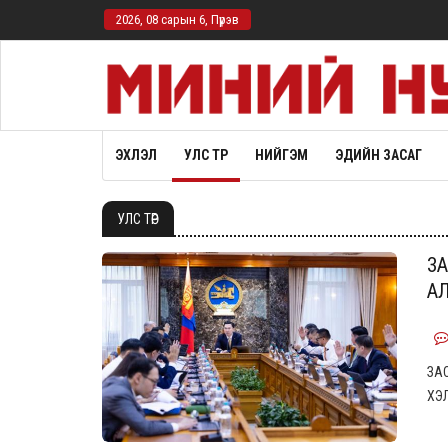
2026, 08 сарын 6, Пүрэв
ЭХЛЭЛ
УЛС ТӨР
НИЙГЭМ
ЭДИЙН ЗАСАГ
УЛС ТӨР
ЗА
АЛ
ЗА
ХЭ