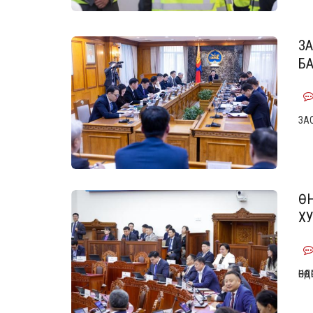
З
Б
ЗА
Ө
Х
ӨНӨ