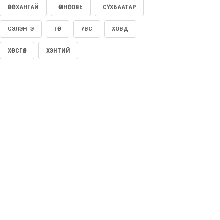
ӨВӨРХАНГАЙ
ӨМНӨГОВЬ
СҮХБААТАР
2026/08/05
СЭЛЭНГЭ
ТӨВ
УВС
ХОВД
ЗАСАГ | БЕНЗИН, ДИЗЕЛЬ ТҮЛШНИЙ ОНЦГОЙ АЛБАН
ТАТВАРЫН ТАЛААР ХЭЛЭЛЦЭЖ БАЙНА
ХӨВСГӨЛ
ХЭНТИЙ
2026/08/05
COP17 ХУРЛЫН БЭЛТГЭЛ АЖИЛ 90 ХУВИЙН ГҮЙЦЭТГЭЛТЭЙ
БАЙНА
2026/08/05
БНХАУ “ЧОНО” НЭРТЭЙ РОБОТЫГ МОНГОЛ УЛСТАЙ
ХАМТАРСАН СУРГУУЛИЛТАД АШИГЛАЖЭЭ
2026/08/04
960 ХҮҮХДИЙН ХҮЧИН ЧАДАЛТАЙ НИЙСЛЭЛИЙН 30
ДУГААР СУРГУУЛИЙГ 10 ДУГААР САРЫН 1-НД
АШИГЛАЛТАД ОРУУЛНА
2026/08/04