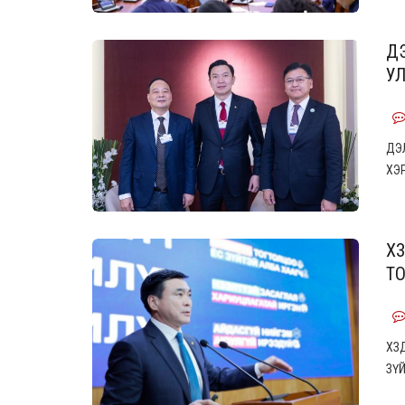
Д
УЛ
ДЭ
ХЭ
ХЗ
ТО
ХЗ
ЗҮ