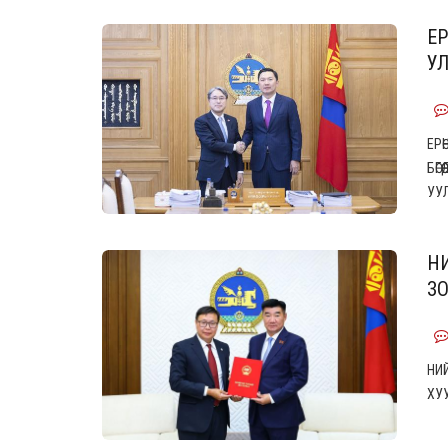
Е
УЛ
ЕР
БӨГ
УУ
Н
ЗО
НИ
ХУУ