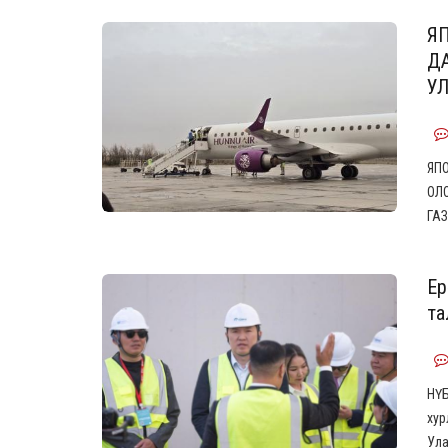
Я
Д
УЛ
ЯП
ОЛ
ГА
Ер
та
НҮБ
хур
Ула