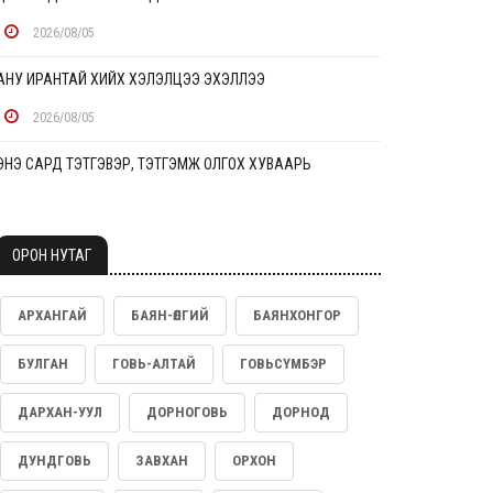
2026/08/05
АНУ ИРАНТАЙ ХИЙХ ХЭЛЭЛЦЭЭ ЭХЭЛЛЭЭ
2026/08/05
ЭНЭ САРД ТЭТГЭВЭР, ТЭТГЭМЖ ОЛГОХ ХУВААРЬ
2026/08/05
УУРХАЙЧДЫН ГЭР БҮЛИЙН ГИШҮҮД УУРХАЙН
ОРОН НУТАГ
ҮЙЛДВЭРЛЭЛ, ҮЙЛ АЖИЛЛАГААТАЙ ТАНИЛЦЛАА
2026/08/05
АРХАНГАЙ
БАЯН-ӨЛГИЙ
БАЯНХОНГОР
ДАРААХ ЕСӨН ТӨРЛИЙН ТЭЭВРИЙН ХЭРЭГСЭЛ ТЭГШ,
БУЛГАН
ГОВЬ-АЛТАЙ
ГОВЬСҮМБЭР
СОНДГОЙ ЗОХИЦУУЛАЛТАД ХАМААРАХГҮЙ
ДАРХАН-УУЛ
ДОРНОГОВЬ
ДОРНОД
2026/08/05
ДУНДГОВЬ
ЗАВХАН
ОРХОН
“NTUH–HOPE JOINT SYMPOSIUM 2026” ХАМТАРСАН
СИМПОЗИУМ АМЖИЛТТАЙ ЗОХИОН БАЙГУУЛАГДЛАА