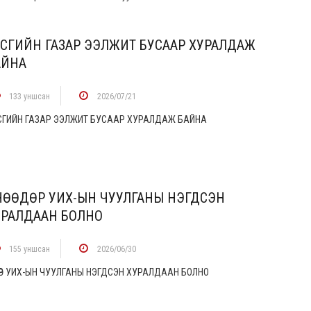
АСГИЙН ГАЗАР ЭЭЛЖИТ БУСААР ХУРАЛДАЖ
АЙНА
133 уншсан
2026/07/21
СГИЙН ГАЗАР ЭЭЛЖИТ БУСААР ХУРАЛДАЖ БАЙНА
НӨӨДӨР УИХ-ЫН ЧУУЛГАНЫ НЭГДСЭН
УРАЛДААН БОЛНО
155 уншсан
2026/06/30
ӨДӨР УИХ-ЫН ЧУУЛГАНЫ НЭГДСЭН ХУРАЛДААН БОЛНО