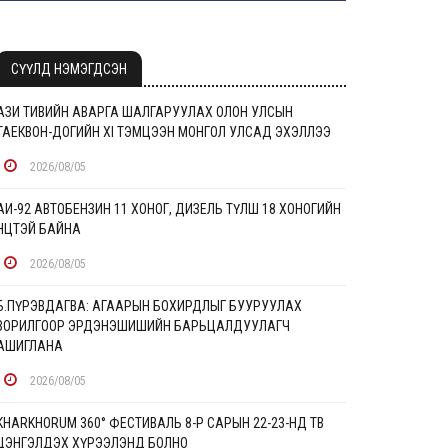
СҮҮЛД НЭМЭГДСЭН
АЗИ ТИВИЙН АВАРГА ШАЛГАРУУЛАХ ОЛОН УЛСЫН
ТАЕКВОН-ДОГИЙН XI ТЭМЦЭЭН МОНГОЛ УЛСАД ЭХЭЛЛЭЭ
2026/08/05
АИ-92 АВТОБЕНЗИН 11 ХОНОГ, ДИЗЕЛЬ ТҮЛШ 18 ХОНОГИЙН
НӨӨЦТЭЙ БАЙНА
2026/08/05
Б.ПҮРЭВДАГВА: АГААРЫН БОХИРДЛЫГ БУУРУУЛАХ
ЗОРИЛГООР ЭРДЭНЭШИШИЙН БАРЬЦАЛДУУЛАГЧ
АШИГЛАНА
2026/08/05
KHARKHORUM 360° ФЕСТИВАЛЬ 8-Р САРЫН 22-23-НД ТӨВ
ЦЭНГЭЛДЭХ ХҮРЭЭЛЭНД БОЛНО