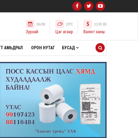
o
06/08
20
C
3,593.83
Зурхай
Цаг агаар
Валют ханш
Т АМЬДРАЛ
ОРОН НУТАГ
БУСАД