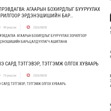
ПҮРЭВДАГВА: АГААРЫН БОХИРДЛЫГ БУУРУУЛАХ
ОРИЛГООР ЭРДЭНЭШИШИЙН БАР...
99 уншсан
2026/08/05
ПҮРЭВДАГВА: АГААРЫН БОХИРДЛЫГ БУУРУУЛАХ ЗОРИЛГООР
ДЭНЭШИШИЙН БАРЬЦАЛДУУЛАГЧ АШИГЛАНА
Э САРД ТЭТГЭВЭР, ТЭТГЭМЖ ОЛГОХ ХУВААРЬ
70 уншсан
2026/08/05
Э САРД ТЭТГЭВЭР, ТЭТГЭМЖ ОЛГОХ ХУВААРЬ