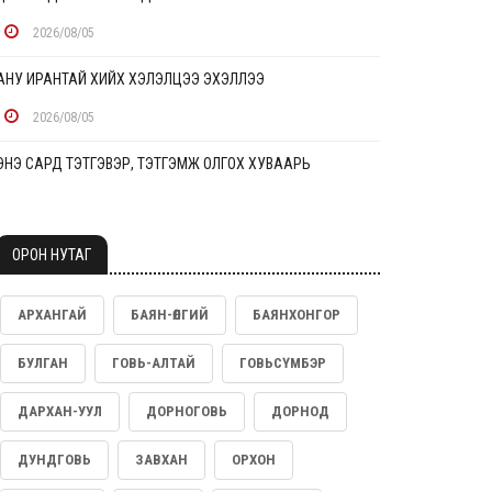
2026/08/05
АНУ ИРАНТАЙ ХИЙХ ХЭЛЭЛЦЭЭ ЭХЭЛЛЭЭ
2026/08/05
ЭНЭ САРД ТЭТГЭВЭР, ТЭТГЭМЖ ОЛГОХ ХУВААРЬ
2026/08/05
УУРХАЙЧДЫН ГЭР БҮЛИЙН ГИШҮҮД УУРХАЙН ҮЙЛДВЭРЛЭЛ, ҮЙЛ
ОРОН НУТАГ
АЖИЛЛАГААТАЙ ТАНИЛЦЛАА
2026/08/05
АРХАНГАЙ
БАЯН-ӨЛГИЙ
БАЯНХОНГОР
ДАРААХ ЕСӨН ТӨРЛИЙН ТЭЭВРИЙН ХЭРЭГСЭЛ ТЭГШ,
БУЛГАН
ГОВЬ-АЛТАЙ
ГОВЬСҮМБЭР
СОНДГОЙ ЗОХИЦУУЛАЛТАД ХАМААРАХГҮЙ
ДАРХАН-УУЛ
ДОРНОГОВЬ
ДОРНОД
2026/08/05
ДУНДГОВЬ
ЗАВХАН
ОРХОН
“NTUH–HOPE JOINT SYMPOSIUM 2026” ХАМТАРСАН
СИМПОЗИУМ АМЖИЛТТАЙ ЗОХИОН БАЙГУУЛАГДЛАА