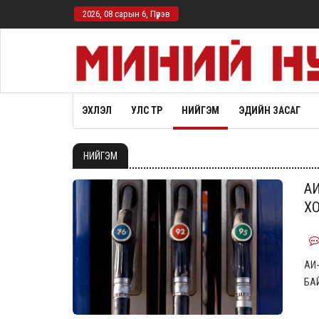
2026, 08 сарын 6, Пүрэв
ЭХЛЭЛ
УЛС ТӨР
НИЙГЭМ
ЭДИЙН ЗАСАГ
НИЙГЭМ
АИ
Х
АИ-
БА