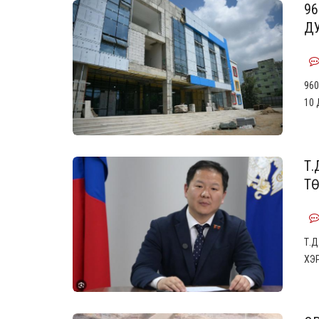
96
ДУ
960
10
Т.
ТӨ
Т.
ХЭ