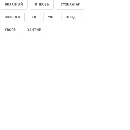
ӨВӨРХАНГАЙ
ӨМНӨГОВЬ
СҮХБААТАР
2026/08/05
СЭЛЭНГЭ
ТӨВ
УВС
ХОВД
ЗАСАГ | БЕНЗИН, ДИЗЕЛЬ ТҮЛШНИЙ ОНЦГОЙ АЛБАН
ТАТВАРЫН ТАЛААР ХЭЛЭЛЦЭЖ БАЙНА
ХӨВСГӨЛ
ХЭНТИЙ
2026/08/05
COP17 ХУРЛЫН БЭЛТГЭЛ АЖИЛ 90 ХУВИЙН ГҮЙЦЭТГЭЛТЭЙ
БАЙНА
2026/08/05
БНХАУ “ЧОНО” НЭРТЭЙ РОБОТЫГ МОНГОЛ УЛСТАЙ
ХАМТАРСАН СУРГУУЛИЛТАД АШИГЛАЖЭЭ
2026/08/04
960 ХҮҮХДИЙН ХҮЧИН ЧАДАЛТАЙ НИЙСЛЭЛИЙН 30 ДУГААР
СУРГУУЛИЙГ 10 ДУГААР САРЫН 1-НД АШИГЛАЛТАД
ОРУУЛНА
2026/08/04