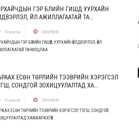
РХАЙЧДЫН ГЭР БҮЛИЙН ГИШҮҮД УУРХАЙН
ЛДВЭРЛЭЛ, ҮЙЛ АЖИЛЛАГААТАЙ ТА...
70 уншсан
2026/08/05
ХАЙЧДЫН ГЭР БҮЛИЙН ГИШҮҮД УУРХАЙН ҮЙЛДВЭРЛЭЛ, ҮЙЛ
ИЛЛАГААТАЙ ТАНИЛЦЛАА
АРААХ ЕСӨН ТӨРЛИЙН ТЭЭВРИЙН ХЭРЭГСЭЛ
ГШ, СОНДГОЙ ЗОХИЦУУЛАЛТАД ХА...
73 уншсан
2026/08/05
РААХ ЕСӨН ТӨРЛИЙН ТЭЭВРИЙН ХЭРЭГСЭЛ ТЭГШ, СОНДГОЙ
ХИЦУУЛАЛТАД ХАМААРАХГҮЙ