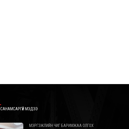
НӨӨЦ ХӨРӨНГӨӨС ДЭМЖЛЭГ ҮЗҮҮЛНЭ
2026/08/04
АРД АЮУШИЙН ГУДАМЖНААС САППОРО ХҮРТЭЛХ АВТО
ЗАМЫН ХУЧИЛТЫН АЖИЛ 80 ХУВЬТАЙ ЯВАГДАЖ БАЙНА
2026/08/04
НАЙМДУГААР САРААС ЦАХИЛГААНЫ ТӨЛБӨРИЙН ШИНЭ
ЗОХИЦУУЛАЛТ МӨРДӨГДӨНӨ
2026/08/04
САНАМСАРГҮЙ МЭДЭЭ
МЭРГЭЖЛИЙН ЧИГ БАРИМЖАА ОЛГОХ