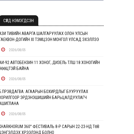
СҮҮЛД НЭМЭГДСЭН
АЗИ ТИВИЙН АВАРГА ШАЛГАРУУЛАХ ОЛОН УЛСЫН
ТАЕКВОН-ДОГИЙН XI ТЭМЦЭЭН МОНГОЛ УЛСАД ЭХЭЛЛЭЭ
2026/08/05
АИ-92 АВТОБЕНЗИН 11 ХОНОГ, ДИЗЕЛЬ ТҮЛШ 18 ХОНОГИЙН
НӨӨЦТЭЙ БАЙНА
2026/08/05
Б.ПҮРЭВДАГВА: АГААРЫН БОХИРДЛЫГ БУУРУУЛАХ
ЗОРИЛГООР ЭРДЭНЭШИШИЙН БАРЬЦАЛДУУЛАГЧ
АШИГЛАНА
2026/08/05
KHARKHORUM 360° ФЕСТИВАЛЬ 8-Р САРЫН 22-23-НД ТӨВ
ЦЭНГЭЛДЭХ ХҮРЭЭЛЭНД БОЛНО