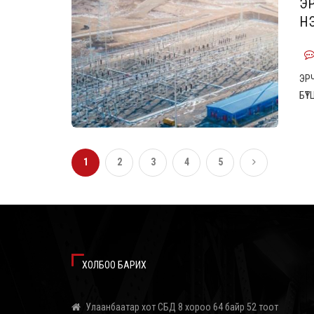
Э
НЭ
ЭР
БҮ
1
2
3
4
5
ХОЛБОО БАРИХ
Улаанбаатар хот СБД 8 хороо 64 байр 52 тоот