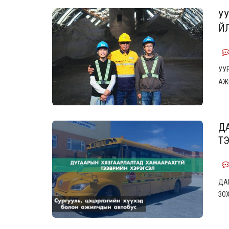
УУ
ҮЙ
УУР
АЖ
Д
ТЭ
ДА
ЗО