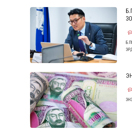
Б.
З
Б.
ЭР
ЭН
ЭН