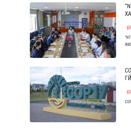
“N
Х
“N
АМ
C
Г
CO