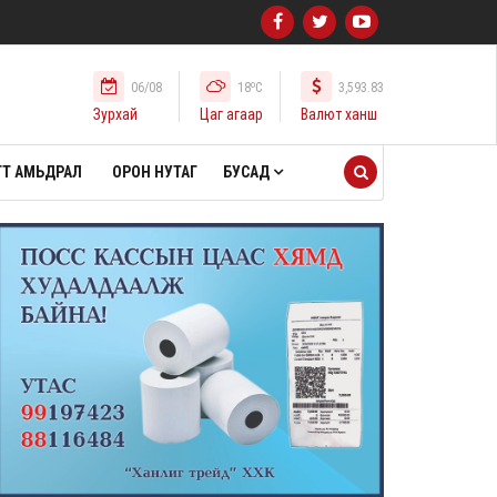
o
06/08
18
C
3,593.83
Зурхай
Цаг агаар
Валют ханш
Т АМЬДРАЛ
ОРОН НУТАГ
БУСАД