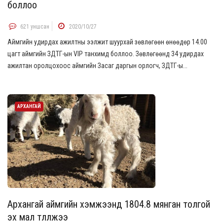
боллоо
621 уншсан
2020/10/27
Аймгийн удирдах ажилтны ээлжит шуурхай зөвлөгөөн өнөөдөр 14.00
цагт аймгийн ЗДТГ-ын VIP танхимд боллоо. Зөвлөгөөнд 34 удирдах
ажилтан оролцохоос аймгийн Засаг даргын орлогч, ЗДТГ-ы...
АРХАНГАЙ
Архангай аймгийн хэмжээнд 1804.8 мянган толгой
эх мал төллөжээ