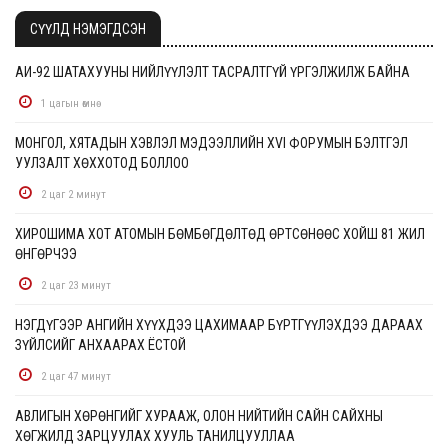
СҮҮЛД НЭМЭГДСЭН
АИ-92 ШАТАХУУНЫ НИЙЛҮҮЛЭЛТ ТАСРАЛТГҮЙ ҮРГЭЛЖИЛЖ БАЙНА
1 цагын өмнө
МОНГОЛ, ХЯТАДЫН ХЭВЛЭЛ МЭДЭЭЛЛИЙН XVI ФОРУМЫН БЭЛТГЭЛ
УУЛЗАЛТ ХӨХХОТОД БОЛЛОО
2 цаг 2 минут
ХИРОШИМА ХОТ АТОМЫН БӨМБӨГДӨЛТӨД ӨРТСӨНӨӨС ХОЙШ 81 ЖИЛ
ӨНГӨРЧЭЭ
2 цаг 23 минут
НЭГДҮГЭЭР АНГИЙН ХҮҮХДЭЭ ЦАХИМААР БҮРТГҮҮЛЭХДЭЭ ДАРААХ
ЗҮЙЛСИЙГ АНХААРАХ ЁСТОЙ
2 цаг 47 минут
АВЛИГЫН ХӨРӨНГИЙГ ХУРААЖ, ОЛОН НИЙТИЙН САЙН САЙХНЫ
ХӨГЖИЛД ЗАРЦУУЛАХ ХУУЛЬ ТАНИЛЦУУЛЛАА