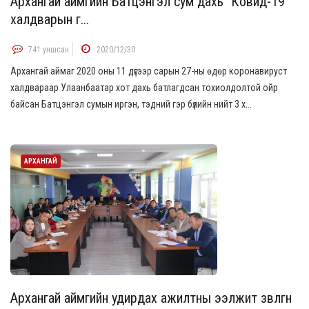
Архангай аймгийн Батцэнгэл сум дахь "Ковид-19"
халдварын г...
741 уншсан
2020/12/30
Архангай аймаг 2020 оны 11 дүгээр сарын 27-ны өдөр коронавируст
халдвараар Улаанбаатар хот дахь батлагдсан тохиолдолтой ойр
байсан Батцэнгэл сумын иргэн, тэдний гэр бүлийн нийт 3 х...
АРХАНГАЙ
Архангай аймгийн удирдах ажилтны ээлжит зөвлөгөөн