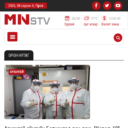
2026, 08 сарын 6, Пүрэв
o
06/08
27
C
3,593.83
Зурхай
Цаг агаар
Валют ханш
ОРОН НУТАГ
АРХАНГАЙ