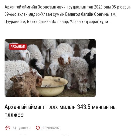
Архангай аймгийн Зоонозын өвчин судлалын төв 2020 оны 05-р сарын
09-өөс эхлэн Өндөр-Улаан сумын Баянгол багийн Сонгины ам,
Цуурайн ам, Бэлхи багийн Их шавар, Улаан хад зэрэг хүн, м...
АРХАНГАЙ
Архангай аймагт төллөх малын 343.5 мянган нь
төллөжээ
641 уншсан
2020/04/02