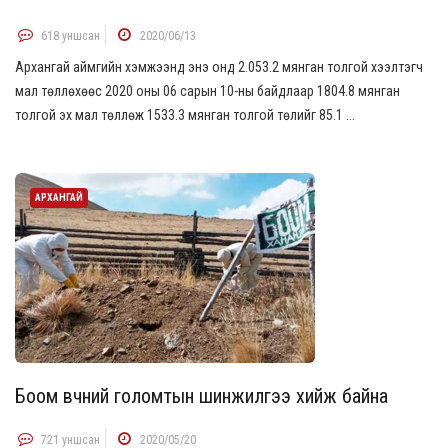
618 уншсан
2020/06/13
Архангай аймгийн хэмжээнд энэ онд 2.053.2 мянган толгой хээлтэгч
мал төллөхөөс 2020 оны 06 сарын 10-ны байдлаар 1804.8 мянган
толгой эх мал төллөж 1533.3 мянган толгой төлийг 85.1 ...
АРХАНГАЙ
Боом өвчний голомтын шинжилгээ хийж байна
721 уншсан
2020/05/20