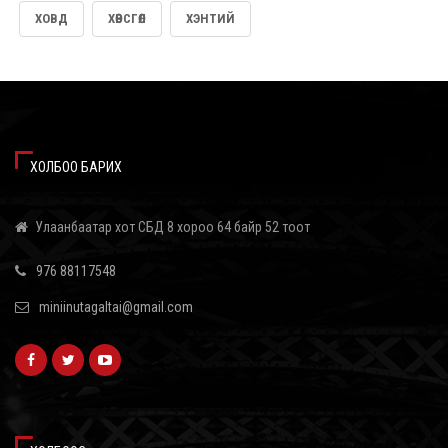
5 цаг 11 минут
ХОВД
ХӨВСГӨЛ
ХЭНТИЙ
АЗИ ТИВИЙН АВАРГА ШАЛГАРУУЛАХ ОЛОН УЛСЫН ТАЕКВОН-ДОГИЙН XI
ТЭМЦЭЭН МОНГОЛ УЛСАД ЭХЭЛЛЭЭ
2026/08/05
АИ-92 АВТОБЕНЗИН 11 ХОНОГ, ДИЗЕЛЬ ТҮЛШ 18 ХОНОГИЙН НӨӨЦТЭЙ
БАЙНА
ХОЛБОО БАРИХ
2026/08/05
Улаанбаатар хот СБД 8 хороо 64 байр 52 тоот
Б.ПҮРЭВДАГВА: АГААРЫН БОХИРДЛЫГ БУУРУУЛАХ ЗОРИЛГООР
ЭРДЭНЭШИШИЙН БАРЬЦАЛДУУЛАГЧ АШИГЛАНА
976 88117548
2026/08/05
miniinutagaltai@gmail.com
KHARKHORUM 360° ФЕСТИВАЛЬ 8-Р САРЫН 22-23-НД ТӨВ ЦЭНГЭЛДЭХ
ХҮРЭЭЛЭНД БОЛНО
2026/08/05
АНУ ИРАНТАЙ ХИЙХ ХЭЛЭЛЦЭЭ ЭХЭЛЛЭЭ
2026/08/05