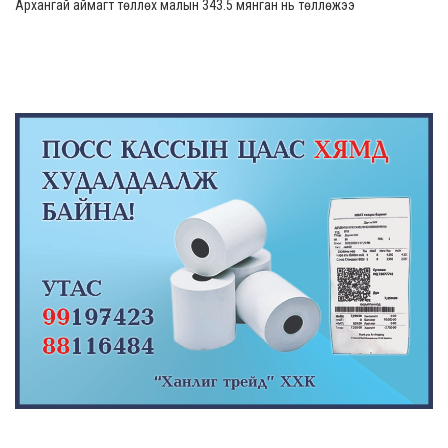
Архангай аймагт төллөх малын 343.5 мянган нь төллөжээ