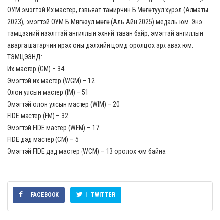
ОУМ эмэгтэй Их мастер, гавьяат тамирчин Б.Мөнгөнтуул хүрэл (Алматы
2023), эмэгтэй ОУМ Б.Мөнгөнзул мөнгөн (Аль Айн 2025) медаль юм. Энэ
тэмцээний нээлттэй ангиллын эхний таван байр, эмэгтэй ангиллын
аварга шатарчин ирэх оны дэлхийн цомд оролцох эрх авах юм.
ТЭМЦЭЭНД:
Их мастер (GM) – 34
Эмэгтэй их мастер (WGM) – 12
Олон улсын мастер (IM) – 51
Эмэгтэй олон улсын мастер (WIM) – 20
FIDE мастер (FM) – 32
Эмэгтэй FIDE мастер (WFM) – 17
FIDE дэд мастер (CM) – 5
Эмэгтэй FIDE дэд мастер (WCM) – 13 оролох юм байна.
FACEBOOK
TWITTER