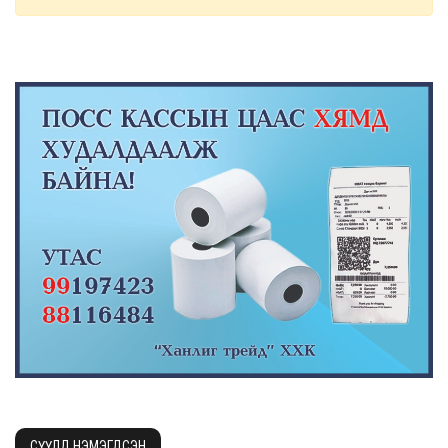
СҮҮЛД НЭМЭГДСЭН