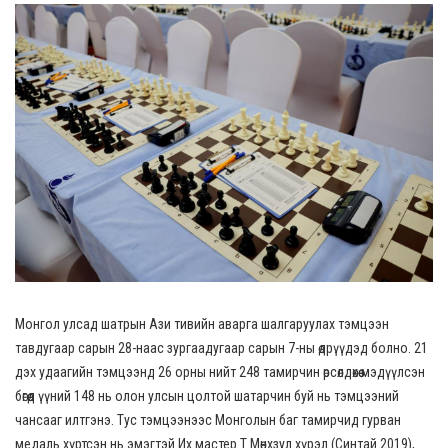
Монгол улсад шатрын Ази тивийн аварга шалгаруулах тэмцээн
тавдугаар сарын 28-наас зургаадугаар сарын 7-ны өдрүүдэд болно. 21
дэх удаагийн тэмцээнд 26 орны нийт 248 тамирчин өрсөлдөхөө мэдүүлсэн
бөгөөд үүний 148 нь олон улсын цолтой шатарчин буй нь тэмцээний
чансааг илтгэнэ. Тус тэмцээнээс Монголын баг тамирчид гурван
медаль хүртсэн нь эмэгтэй Их мастер Т.Мөнхзул хүрэл (Синтай 2019),