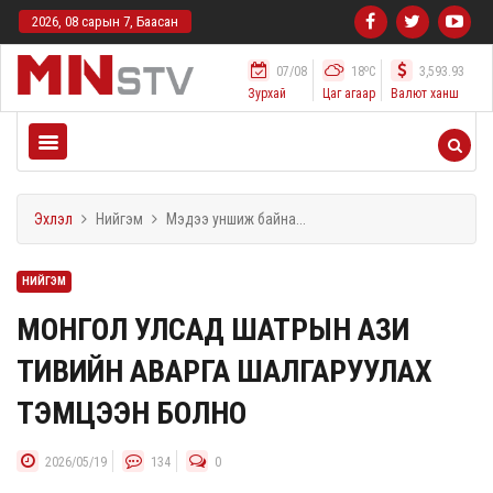
2026, 08 сарын 7, Баасан
o
07/08
18
C
3,593.93
Зурхай
Цаг агаар
Валют ханш
Эхлэл
Нийгэм
Мэдээ уншиж байна...
НИЙГЭМ
МОНГОЛ УЛСАД ШАТРЫН АЗИ
ТИВИЙН АВАРГА ШАЛГАРУУЛАХ
ТЭМЦЭЭН БОЛНО
2026/05/19
134
0