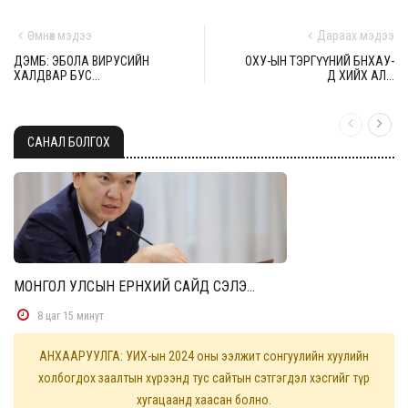
Өмнөх мэдээ
Дараах мэдээ
ДЭМБ: ЭБОЛА ВИРУСИЙН
ОХУ-ЫН ТЭРГҮҮНИЙ БНХАУ-
ХАЛДВАР БУС...
Д ХИЙХ АЛ...
САНАЛ БОЛГОХ
МОНГОЛ УЛСЫН ЕРӨНХИЙ САЙД СЭЛЭ...
8 цаг 15 минут
АНХААРУУЛГА: УИХ-ын 2024 оны ээлжит сонгуулийн хуулийн
холбогдох заалтын хүрээнд тус сайтын сэтгэгдэл хэсгийг түр
хугацаанд хаасан болно.