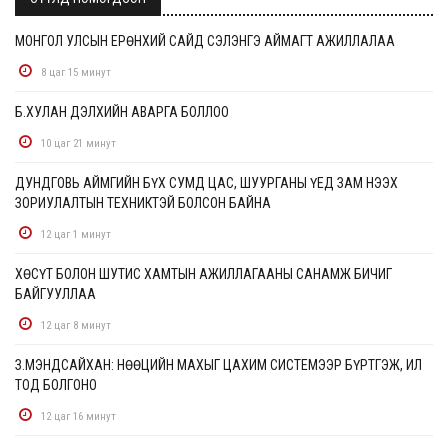
МОНГОЛ УЛСЫН ЕРӨНХИЙ САЙД СЭЛЭНГЭ АЙМАГТ АЖИЛЛАЛАА
8 цаг 15 минут
Б.ХУЛАН ДЭЛХИЙН АВАРГА БОЛЛОО
10 цаг 21 минут
ДУНДГОВЬ АЙМГИЙН БҮХ СУМД ЦАС, ШУУРГАНЫ ҮЕД ЗАМ НЭЭХ
ЗОРИУЛАЛТЫН ТЕХНИКТЭЙ БОЛСОН БАЙНА
12 цаг 1 минут
ХӨСҮТ БОЛОН ШУТИС ХАМТЫН АЖИЛЛАГААНЫ САНАМЖ БИЧИГ
БАЙГУУЛЛАА
12 цаг 8 минут
З.МЭНДСАЙХАН: НӨӨЦИЙН МАХЫГ ЦАХИМ СИСТЕМЭЭР БҮРТГЭЖ, ИЛ
ТОД БОЛГОНО
12 цаг 16 минут