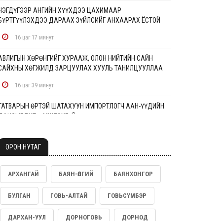
НЭГДҮГЭЭР АНГИЙН ХҮҮХДЭЭ ЦАХИМААР
БҮРТГҮҮЛЭХДЭЭ ДАРААХ ЗҮЙЛСИЙГ АНХААРАХ ЁСТОЙ
16 цаг 17 минут
АВЛИГЫН ХӨРӨНГИЙГ ХУРААЖ, ОЛОН НИЙТИЙН САЙН
САЙХНЫ ХӨГЖИЛД ЗАРЦУУЛАХ ХУУЛЬ ТАНИЛЦУУЛЛАА
16 цаг 39 минут
ТАТВАРЫН ӨРТЭЙ ШАТАХУУН ИМПОРТЛОГЧ ААН-ҮҮДИЙН
ДАНСЫГ БИТҮҮМЖЛЭХГҮЙ
17 цаг 2 минут
ОРОН НУТАГ
ДУНДГОВИЙН ЭРЧИМ ХҮЧНИЙ ТОМООХОН ТӨСЛҮҮДЭД
ДЭМЖЛЭГ ҮЗҮҮЛНЭ
АРХАНГАЙ
БАЯН-ӨЛГИЙ
БАЯНХОНГОР
17 цаг 20 минут
БУЛГАН
ГОВЬ-АЛТАЙ
ГОВЬСҮМБЭР
ДУУЧИН РИАННА УРГАЦЫН БАЯРТ ЗОРИУЛСАН
КАРНАВАЛД ОРОЛЦЖЭЭ
ДАРХАН-УУЛ
ДОРНОГОВЬ
ДОРНОД