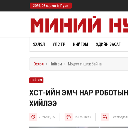
2026, 08 сарын 6, Пүрэв
ЭХЛЭЛ
УЛС ТӨР
НИЙГЭМ
ЭДИЙН ЗАСАГ
Эхлэл
Нийгэм
Мэдээ уншиж байна...
НИЙГЭМ
ХСҮТ-ИЙН ЭМЧ НАР РОБОТЫ
ХИЙЛЭЭ
2026/06/05
151
уншсан
0
сэтгэгдэл