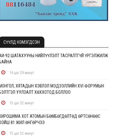
СҮҮЛД НЭМЭГДСЭН
АИ-92 ШАТАХУУНЫ НИЙЛҮҮЛЭЛТ ТАСРАЛТГҮЙ ҮРГЭЛЖИЛЖ
БАЙНА
14 цаг 29 минут
МОНГОЛ, ХЯТАДЫН ХЭВЛЭЛ МЭДЭЭЛЛИЙН XVI ФОРУМЫН
БЭЛТГЭЛ УУЛЗАЛТ ХӨХХОТОД БОЛЛОО
15 цаг 32 минут
ХИРОШИМА ХОТ АТОМЫН БӨМБӨГДӨЛТӨД ӨРТСӨНӨӨС
ХОЙШ 81 ЖИЛ ӨНГӨРЧЭЭ
15 цаг 52 минут