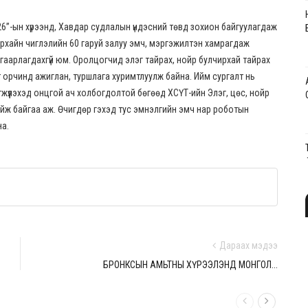
026”-ын хүрээнд, Хавдар судлалын үндэсний төвд зохион байгуулагдаж
ирхайн чиглэлийн 60 гаруй залуу эмч, мэргэжилтэн хамрагдаж
гаарлагдахгүй юм. Оролцогчид элэг тайрах, нойр булчирхай тайрах
орчинд ажиглан, туршлага хуримтлуулж байна. Ийм сургалт нь
жүүлэхэд онцгой ач холбогдолтой бөгөөд ХСҮТ-ийн Элэг, цөс, нойр
ийж байгаа аж. Өчигдөр гэхэд тус эмнэлгийн эмч нар роботын
на.
Дараах мэдээ
БРОНКСЫН АМЬТНЫ ХҮРЭЭЛЭНД МОНГОЛ...