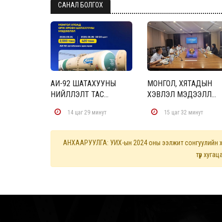
САНАЛ БОЛГОХ
АИ-92 ШАТАХУУНЫ
МОНГОЛ, ХЯТАДЫН
НИЙЛҮҮЛЭЛТ ТАС...
ХЭВЛЭЛ МЭДЭЭЛЛ...
14 цаг 29 минут
15 цаг 32 минут
АНХААРУУЛГА: УИХ-ын 2024 оны ээлжит сонгуулийн ху
түр хуга