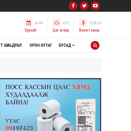
o
06/08
15
C
3,593.50
Зурхай
Цаг агаар
Валют ханш
Т АМЬДРАЛ
ОРОН НУТАГ
БУСАД