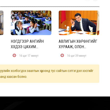
НЭГДҮГЭЭР АНГИЙН
АВЛИГЫН ХӨРӨНГИЙГ
Т
ХҮҮХДЭЭ ЦАХИМ...
ХУРААЖ, ОЛОН...
Ш
16 цаг 17 минут
16 цаг 39 минут
улийн холбогдох заалтын хүрээнд тус сайтын сэтгэгдэл хэсгийг
цаанд хаасан болно.