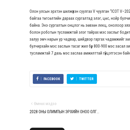
Олон улсын эрхтэн шилжүүлэн суулгах V чуулган “ICOT V–2
байгаа төгсөлтийн дараах сургалтад элэг, цөс, нойр булч
байна. Энэ сургалтын онцлог нь зөвхөн лекц, онолоор хяз
болон роботын тусламжтай элэг тайрах мэс заслыг бодит 
залуу эмч нарын ур чадвар, шийдвэр гаргах чадамжийг хөг
булчирхайн мэс заслын тасаг жил бүр 800-900 мэс засал х
тусламжтай 7 дахь мэс заслаа амжилттай гүйцэтгэсэн бай
FACEBOOK
TWITTER
Өмнөх мэдээ
2028 ОНЫ ОЛИМПЫН ЭРХИЙН ОНОО ОЛГ...