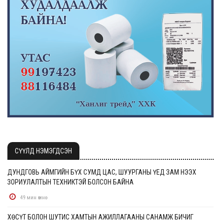
СҮҮЛД НЭМЭГДСЭН
ДУНДГОВЬ АЙМГИЙН БҮХ СУМД ЦАС, ШУУРГАНЫ ҮЕД ЗАМ НЭЭХ
ЗОРИУЛАЛТЫН ТЕХНИКТЭЙ БОЛСОН БАЙНА
49 мин өмнө
ХӨСҮТ БОЛОН ШУТИС ХАМТЫН АЖИЛЛАГААНЫ САНАМЖ БИЧИГ