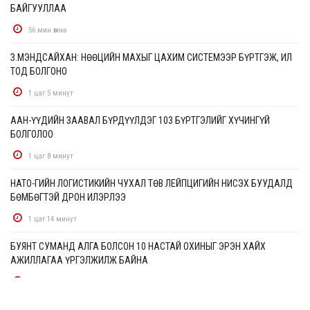
БАЙГУУЛЛАА
56 мин өмнө
З.МЭНДСАЙХАН: НӨӨЦИЙН МАХЫГ ЦАХИМ СИСТЕМЭЭР БҮРТГЭЖ, ИЛ
ТОД БОЛГОНО
1 цаг 5 минут
ААН-ҮҮДИЙН ЗААВАЛ БҮРДҮҮЛДЭГ 103 БҮРТГЭЛИЙГ ХҮЧИНГҮЙ
БОЛГОЛОО
1 цаг 8 минут
НАТО-ГИЙН ЛОГИСТИКИЙН ЧУХАЛ ТӨВ ЛЕЙПЦИГИЙН НИСЭХ БУУДАЛД
БӨМБӨГТЭЙ ДРОН ИЛЭРЛЭЭ
1 цаг 14 минут
БУЯНТ СУМАНД АЛГА БОЛСОН 10 НАСТАЙ ОХИНЫГ ЭРЭН ХАЙХ
АЖИЛЛАГАА ҮРГЭЛЖИЛЖ БАЙНА
1 цаг 22 минут
ХУДАЛДАА, ҮЙЛЧИЛГЭЭ ЭРХЛЭХЭД ШААРДДАГ ДАВХАРДСАН