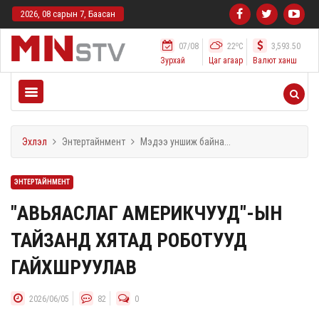
2026, 08 сарын 7, Баасан
o
07/08
22
C
3,593.50
Зурхай
Цаг агаар
Валют ханш
Эхлэл
Энтертайнмент
Мэдээ уншиж байна...
ЭНТЕРТАЙНМЕНТ
"АВЬЯАСЛАГ АМЕРИКЧУУД"-ЫН
ТАЙЗАНД ХЯТАД РОБОТУУД
ГАЙХШРУУЛАВ
2026/06/05
82
0