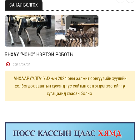
САНАЛ БОЛГОХ
БНХАУ “ЧОНО” НЭРТЭЙ РОБОТЫ...
2026/08/04
АНХААРУУЛГА: УИХ-ын 2024 оны ээлжит сонгуулийн хуулийн
холбогдох заалтын хүрээнд тус сайтын сэтгэгдэл хэсгийг түр
хугацаанд хаасан болно.