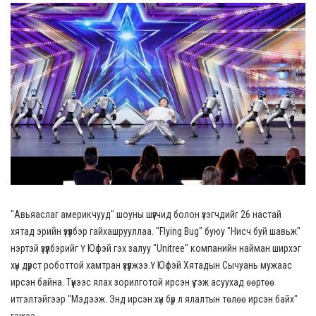
"Авьяаслаг америкчууд" шоуны шүүгчид болон үзэгчдийг 26 настай
хятад эрийн үзүүлбэр гайхашрууллаа. "Flying Bug" буюу "Нисч буй шавьж"
нэртэй үзүүлбэрийг Ү Юфэй гэх залуу "Unitree" компанийн найман ширхэг
хүн дүрст роботтой хамтран үзүүлжээ.Ү Юфэй Хятадын Сычуань мужаас
ирсэн байна. Түүнээс ялах зорилготой ирсэн үү гэж асуухад өөртөө
итгэлтэйгээр "Мэдээж. Энд ирсэн хүн бүр л ялалтын төлөө ирсэн байх"
гэжээ.