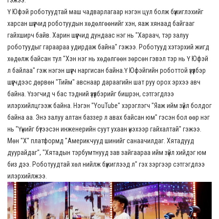
Ү Юфэй роботуудтай маш чадварлагаар нэгэн цул болж бүжиглэхийг
харсан шүүгчид роботуудын хөдөлгөөнийг хэн, яаж хянаад байгааг
гайхширч байв. Харин шүүгчид дундаас нэг нь "Хараач, тэр залуу
роботуудыг гараараа удирдаж байна" гэжээ. Роботууд хэтэрхий жигд
хөдөлж байсан тул "Хэн нэг нь хөдөлгөөн зөрсөн гэвэл тэр нь Ү Юфэй
л байлаа" гэж нэгэн шүүгч наргисан байна.Ү Юфэйгийн роботтой үзүүлбэр
шүүгчдээс дөрвөн "Тийм" авснаар дараагийн шат руу орох эрхээ авч
байна. Үзэгчид ч бас тэдний үзүүлбэрийг бишрэн, сэтгэгдлээ
илэрхийлцгээж байна. Нэгэн "YouTube" хэрэглэгч "Яаж ийм зүйл болдог
байна аа. Энэ залуу алтан баззер л авах байсан юм" гэсэн бол өөр нэг
нь "Үүнийг бүтээсэн инженерийн суут ухаан үнэхээр гайхалтай" гэжээ.
Мөн "Х" платформд "Америкчууд шинийг санаачилдаг. Хятадууд
дуурайдаг", "Хятадын тэрбумтнууд зав зайгаараа ийм зүйл хийдэг юм
биз дээ. Роботуудтай хөл нийлж бүжиглээд л" гэх зэргээр сэтгэгдлээ
илэрхийлжээ.