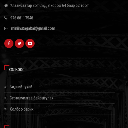
Улаанбаатар хот СБД 8 хороо 64 байр 52 тоот
ЗҮЙЛСИЙГ АНХААРАХ ЁСТОЙ
2026/08/06
976 88117548
АВЛИГЫН ХӨРӨНГИЙГ ХУРААЖ, ОЛОН НИЙТИЙН САЙН САЙХНЫ
miniinutagaltai@gmail.com
ХӨГЖИЛД ЗАРЦУУЛАХ ХУУЛЬ ТАНИЛЦУУЛЛАА
2026/08/06
ТАТВАРЫН ӨРТЭЙ ШАТАХУУН ИМПОРТЛОГЧ ААН-ҮҮДИЙН ДАНСЫГ
БИТҮҮМЖЛЭХГҮЙ
2026/08/06
ХОЛБООС
ДУНДГОВИЙН ЭРЧИМ ХҮЧНИЙ ТОМООХОН ТӨСЛҮҮДЭД ДЭМЖЛЭГ
ҮЗҮҮЛНЭ
Бидний тухай
2026/08/06
Сурталчилгаа байршуулах
ДУУЧИН РИАННА УРГАЦЫН БАЯРТ ЗОРИУЛСАН КАРНАВАЛД
Холбоо барих
ОРОЛЦЖЭЭ
2026/08/06