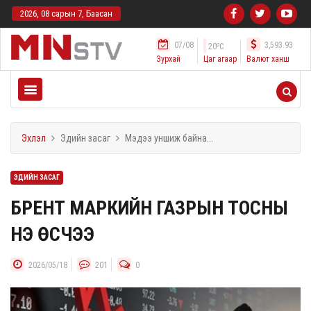
2026, 08 сарын 7, Баасан
07/08
3,593.93
o
20
C
Зурхай
Цаг агаар
Валют ханш
Эхлэл
Эдийн засаг
Мэдээ уншиж байна...
ЭДИЙН ЗАСАГ
БРЕНТ МАРКИЙН ГАЗРЫН ТОСНЫ
ҮНЭ ӨСЧЭЭ
2026/05/18
201
0