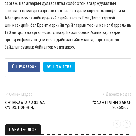
сэргэж, цаг агаарын дулааралтай холбоотой агааржуулалтын
ашиглалт нэмэгдэх зэргээс шалтгаалан даамжирч болзошгүй байна.
Абердин компанийн ерөнхий эдийн засагч Пол Диггл тэргүүтэй
шинжээчдийн баг Брент маркийн түүхий газрын тосны үнэ нэг баррель нь
180 ам.доллар хүртэл өсөх, улмаар Европ болон Азийн хэд хэдэн
оронд инфляци огцом өсч, эдийн засгийн уналтад орох нөхцөл
байдлыг судалж байна гэж мэдэгджээ.
FACEBOOK
TWITTER
Өмнөх мэдээ
Дараах мэдээ
Х.НЯМБААТАР АЖЛАА
“ХААН ОРДНЫ ХАВАР
ХҮЛЭЭЛГЭН ӨГЧ,...
2026&rdq...
САНАЛ БОЛГОХ