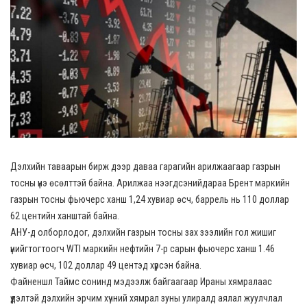
Дэлхийн таваарын бирж дээр даваа гарагийн арилжаагаар газрын
тосны үнэ өсөлттэй байна. Арилжаа нээгдсэнийдараа Брент маркийн
газрын тосны фьючерс ханш 1,24 хувиар өсч, баррель нь 110 доллар
62 центийн ханштай байна.
АНУ-д олборлодог, дэлхийн газрын тосны зах зээлийн гол жишиг
үнийгтогтоогч WTI маркийн нефтийн 7-р сарын фьючерс ханш 1.46
хувиар өсч, 102 доллар 49 центэд хүрсэн байна.
Файненшл Таймс сонинд мэдээлж байгаагаар Ираны хямралаас
үүдэлтэй дэлхийн эрчим хүчний хямрал зуны улиралд аялал жуулчлал