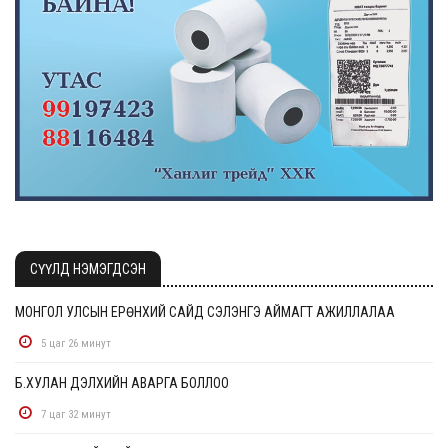
СҮҮЛД НЭМЭГДСЭН
МОНГОЛ УЛСЫН ЕРӨНХИЙ САЙД СЭЛЭНГЭ АЙМАГТ АЖИЛЛАЛАА
5 цаг 26 минут
Б.ХУЛАН ДЭЛХИЙН АВАРГА БОЛЛОО
7 цаг 32 минут