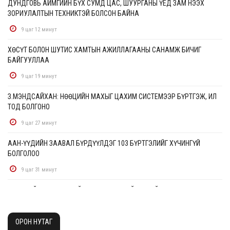
ДУНДГОВЬ АЙМГИЙН БҮХ СУМД ЦАС, ШУУРГАНЫ ҮЕД ЗАМ НЭЭХ
ЗОРИУЛАЛТЫН ТЕХНИКТЭЙ БОЛСОН БАЙНА
9 цаг 12 минут
ХӨСҮТ БОЛОН ШУТИС ХАМТЫН АЖИЛЛАГААНЫ САНАМЖ БИЧИГ
БАЙГУУЛЛАА
9 цаг 19 минут
З.МЭНДСАЙХАН: НӨӨЦИЙН МАХЫГ ЦАХИМ СИСТЕМЭЭР БҮРТГЭЖ, ИЛ
ТОД БОЛГОНО
9 цаг 27 минут
ААН-ҮҮДИЙН ЗААВАЛ БҮРДҮҮЛДЭГ 103 БҮРТГЭЛИЙГ ХҮЧИНГҮЙ
БОЛГОЛОО
9 цаг 31 минут
НАТО-ГИЙН ЛОГИСТИКИЙН ЧУХАЛ ТӨВ ЛЕЙПЦИГИЙН НИСЭХ БУУДАЛД
БӨМБӨГТЭЙ ДРОН ИЛЭРЛЭЭ
9 цаг 36 минут
ОРОН НУТАГ