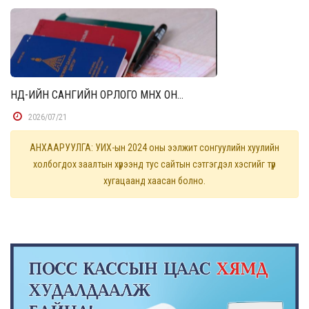
НД-ИЙН САНГИЙН ОРЛОГО ӨМНӨХ ОН...
2026/07/21
АНХААРУУЛГА: УИХ-ын 2024 оны ээлжит сонгуулийн хуулийн
холбогдох заалтын хүрээнд тус сайтын сэтгэгдэл хэсгийг түр
хугацаанд хаасан болно.